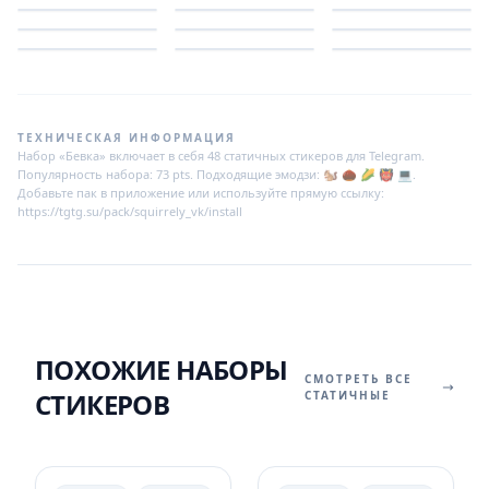
ТЕХНИЧЕСКАЯ ИНФОРМАЦИЯ
Набор «Бевка» включает в себя 48 статичных стикеров для Telegram.
Популярность набора: 73 pts. Подходящие эмодзи: 🐿️ 🌰 🌽 👹 💻.
Добавьте пак в приложение или используйте прямую ссылку:
https://tgtg.su/pack/squirrely_vk/install
ПОХОЖИЕ НАБОРЫ
СМОТРЕТЬ ВСЕ
СТИКЕРОВ
СТАТИЧНЫЕ