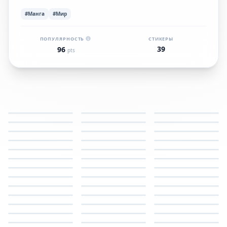
#Манга
#Мир
ПОПУЛЯРНОСТЬ
СТИКЕРЫ
39
96
pts