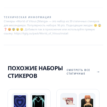
ТЕХНИЧЕСКАЯ ИНФОРМАЦИЯ
Стикеры «World of Vilous [Manga» — это набор из 39 статичных стикеров
для мессенджера. Популярность набора: 96 pts. Подходящие эмодзи: 😐 😱
❓ 😡 😨 😮 😯. Добавьте пак в приложение или используйте прямую
ссылку: https://tgtg.su/pack/World_of_Vilous/install
ПОХОЖИЕ НАБОРЫ
СМОТРЕТЬ ВСЕ
СТИКЕРОВ
СТАТИЧНЫЕ