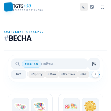
TGTG
SU
TELEGRAM STICKERS
КОЛЛЕКЦИЯ СТИКЕРОВ
#
ВЕСНА
#ВЕСНА
#
Spotty
#
Мяч
#
Желтые
#
Kit
#
Весна
#
F
ВСЕ