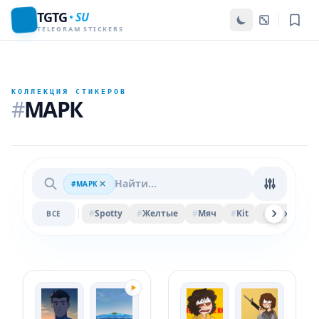
TGTG
SU
TELEGRAM STICKERS
КОЛЛЕКЦИЯ СТИКЕРОВ
#
МАРК
#МАРК
#
Spotty
#
Желтые
#
Мяч
#
Kit
#
Felix
#
Pi
ВСЕ