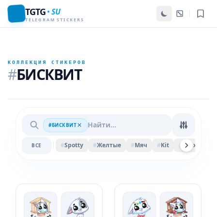
TGTG
SU
TELEGRAM STICKERS
КОЛЛЕКЦИЯ СТИКЕРОВ
#
БИСКВИТ
#БИСКВИТ
#
Spotty
#
Желтые
#
Мяч
#
Kit
#
Felix
#
Ве
ВСЕ