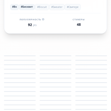
#Вк
#Бисквит
#Biscuit
#Sweater
#Свитере
ПОПУЛЯРНОСТЬ
СТИКЕРЫ
48
92
pts