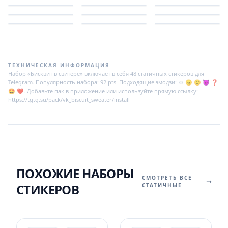
ТЕХНИЧЕСКАЯ ИНФОРМАЦИЯ
Набор «Бисквит в свитере» включает в себя 48 статичных стикеров для
Telegram. Популярность набора: 92 pts. Подходящие эмодзи: ☺️ 😠 🙁 😈 ❓
🤩 ❤️. Добавьте пак в приложение или используйте прямую ссылку:
https://tgtg.su/pack/vk_biscuit_sweater/install
ПОХОЖИЕ НАБОРЫ
СМОТРЕТЬ ВСЕ
СТИКЕРОВ
СТАТИЧНЫЕ