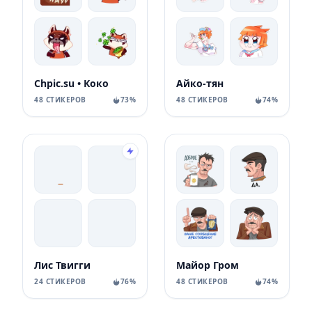
Chpic.su • Коко
Айко-тян
48 СТИКЕРОВ
73%
48 СТИКЕРОВ
74%
Лис Твигги
Майор Гром
24 СТИКЕРОВ
76%
48 СТИКЕРОВ
74%