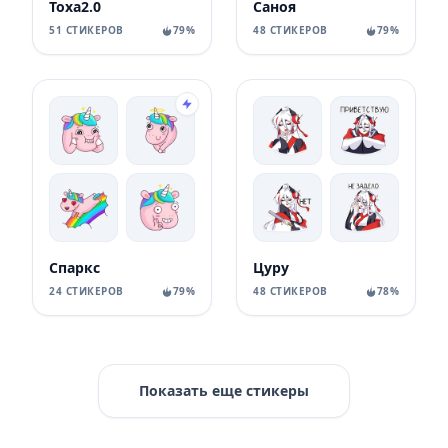
Тоха2.0
Саноя
51 СТИКЕРОВ
79%
48 СТИКЕРОВ
79%
Спаркс
Цуру
24 СТИКЕРОВ
79%
48 СТИКЕРОВ
78%
Показать еще стикеры