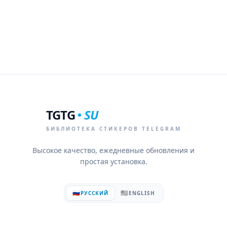
TGTG
SU
БИБЛИОТЕКА СТИКЕРОВ TELEGRAM
Высокое качество, ежедневные обновления и
простая установка.
🇷🇺
🇺🇸
РУССКИЙ
ENGLISH