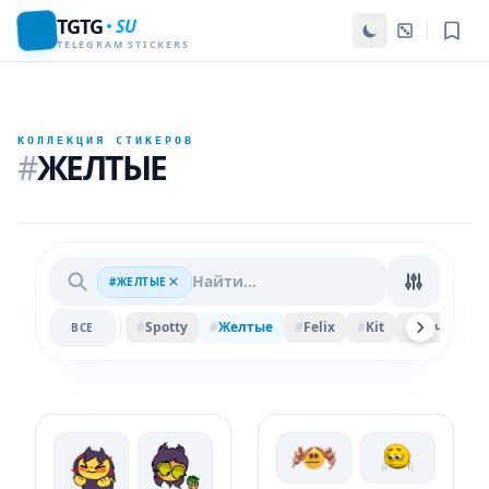
TGTG
SU
TELEGRAM STICKERS
КОЛЛЕКЦИЯ СТИКЕРОВ
#
ЖЕЛТЫЕ
#ЖЕЛТЫЕ
#
Spotty
#
Желтые
#
Felix
#
Kit
#
Мяч
#
Ве
ВСЕ