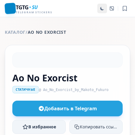
TGTG
SU
TELEGRAM STICKERS
КАТАЛОГ
/
AO NO EXORCIST
Ao No Exorcist
СТАТИЧНЫЕ
@ Ao_No_Exorcist_by_Makoto_Fukuro
Добавить в Telegram
В избранное
Копировать ссылку