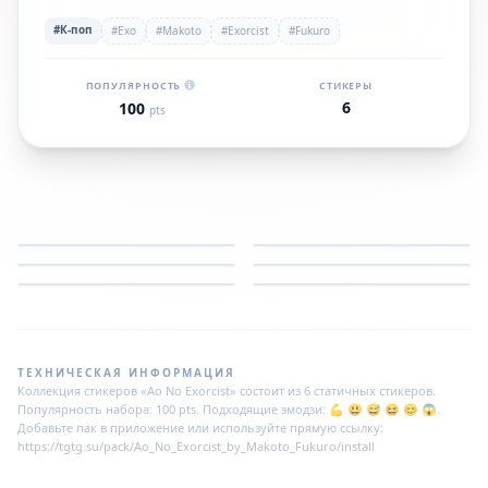
#К-поп
#Exo
#Makoto
#Exorcist
#Fukuro
ПОПУЛЯРНОСТЬ
СТИКЕРЫ
6
100
pts
ТЕХНИЧЕСКАЯ ИНФОРМАЦИЯ
Коллекция стикеров «Ao No Exorcist» состоит из 6 статичных стикеров.
Популярность набора: 100 pts. Подходящие эмодзи: 💪 😃 😅 😆 😊 😱.
Добавьте пак в приложение или используйте прямую ссылку:
https://tgtg.su/pack/Ao_No_Exorcist_by_Makoto_Fukuro/install