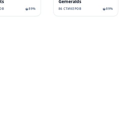
ts
Gemeralds
ОВ
89%
86 СТИКЕРОВ
89%