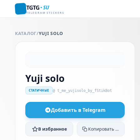
TGTG
SU
TELEGRAM STICKERS
КАТАЛОГ
/
YUJI SOLO
Yuji solo
СТАТИЧНЫЕ
@ t_me_yujisolo_by_fStikBot
Добавить в Telegram
В избранное
Копировать ссылку