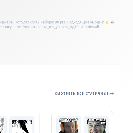
енджера. Популярность набора: 90 pts. Подходящие эмодзи: 🌟 💀
у: https://tgtg.su/pack/t_me_yujisolo_by_fStikBot/install
СМОТРЕТЬ ВСЕ СТАТИЧНЫЕ