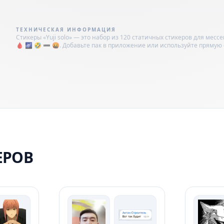
ТЕХНИЧЕСКАЯ ИНФОРМАЦИЯ
Стикеры «Yuji solo» — это набор из 120 статичных стикеров для месс
🩸 🌌 🤣 ➖ 🤬. Добавьте пак в приложение или используйте прямую ссылк
ЕРОВ