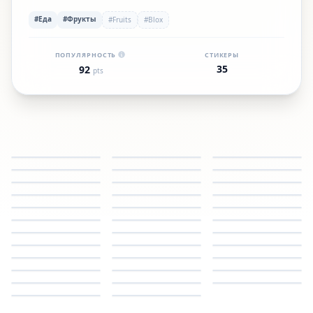
#Еда
#Фрукты
#Fruits
#Blox
ПОПУЛЯРНОСТЬ
СТИКЕРЫ
35
92
pts