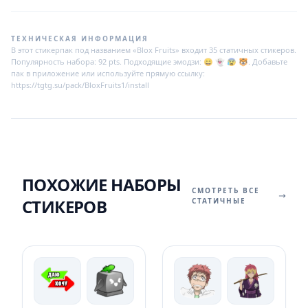
ТЕХНИЧЕСКАЯ ИНФОРМАЦИЯ
В этот стикерпак под названием «Blox Fruits» входит 35 статичных стикеров.
Популярность набора: 92 pts. Подходящие эмодзи: 😄 👻 😰 🐯. Добавьте
пак в приложение или используйте прямую ссылку:
https://tgtg.su/pack/BloxFruits1/install
ПОХОЖИЕ НАБОРЫ
СМОТРЕТЬ ВСЕ
СТИКЕРОВ
СТАТИЧНЫЕ