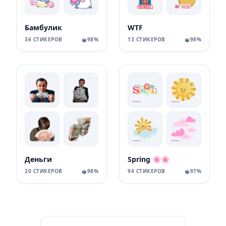
Бамбулик
WTF
36 СТИКЕРОВ
98%
13 СТИКЕРОВ
98%
Деньги
Spring 🌸🌸
20 СТИКЕРОВ
98%
94 СТИКЕРОВ
97%