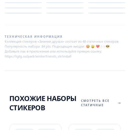
ТЕХНИЧЕСКАЯ ИНФОРМАЦИЯ
Коллекция стикеров «Зимние друзья» состоит из 48 статичных стикеров.
Популярность набора: 84 pts. Подходящие эмодзи: 😡 😛 ❤️ 🍽 😎.
Добавьте пак в приложение или используйте прямую ссылку:
https://tgtg.su/pack/winterfriends_vk/install
ПОХОЖИЕ НАБОРЫ
СМОТРЕТЬ ВСЕ
СТИКЕРОВ
СТАТИЧНЫЕ