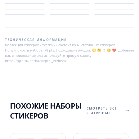
ТЕХНИЧЕСКАЯ ИНФОРМАЦИЯ
Коллекция стикеров «Усагичи» состоит из 48 статичных стикеров.
Популярность набора: 78 pts. Подходящие эмодзи: 😳 🤔 ☺️ 😢 ❤️. Добавьте
пак в приложение или используйте прямую ссылку:
https://tgtg.su/pack/usagichi_vk/install
ПОХОЖИЕ НАБОРЫ
СМОТРЕТЬ ВСЕ
СТИКЕРОВ
СТАТИЧНЫЕ