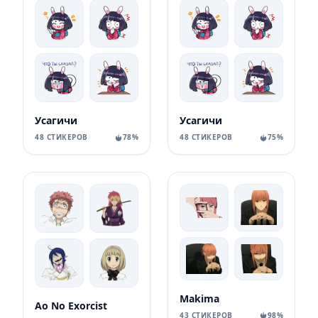
Усагичи
Усагичи
48 СТИКЕРОВ
78%
48 СТИКЕРОВ
75%
Makima
Ao No Exorcist
43 СТИКЕРОВ
98%