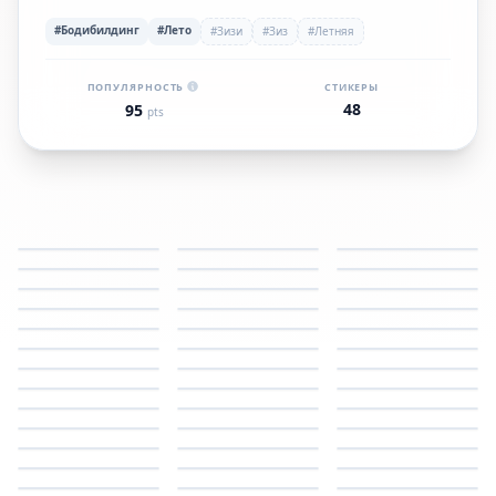
#Бодибилдинг
#Лето
#Зизи
#Зиз
#Летняя
ПОПУЛЯРНОСТЬ
СТИКЕРЫ
48
95
pts