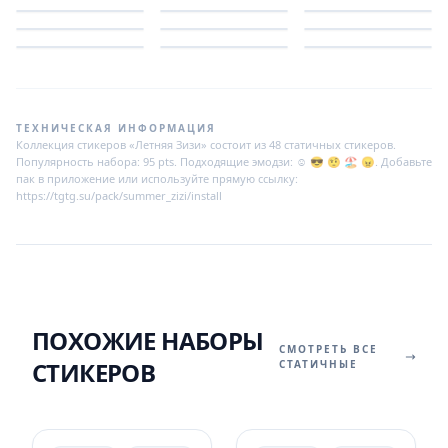
ТЕХНИЧЕСКАЯ ИНФОРМАЦИЯ
Коллекция стикеров «Летняя Зизи» состоит из 48 статичных стикеров.
Популярность набора: 95 pts. Подходящие эмодзи: ☺️ 😎 🤨 🏖️ 😠. Добавьте
пак в приложение или используйте прямую ссылку:
https://tgtg.su/pack/summer_zizi/install
ПОХОЖИЕ НАБОРЫ
СМОТРЕТЬ ВСЕ
СТИКЕРОВ
СТАТИЧНЫЕ