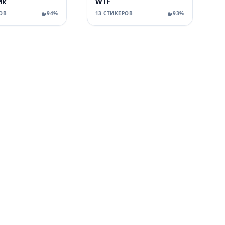
ик
WTF
ОВ
94%
13 СТИКЕРОВ
93%