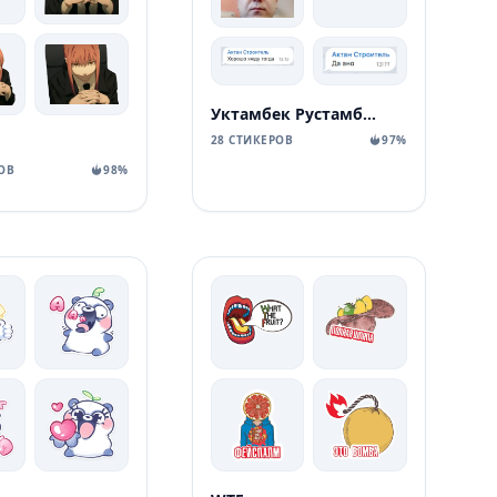
Уктамбек Рустамбекович
28 СТИКЕРОВ
97%
ОВ
98%