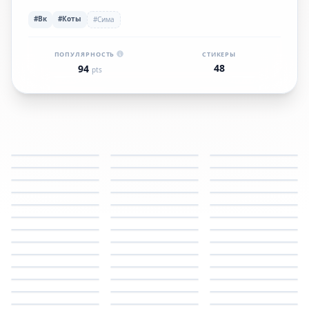
#Вк
#Коты
#Сима
ПОПУЛЯРНОСТЬ
СТИКЕРЫ
48
94
pts