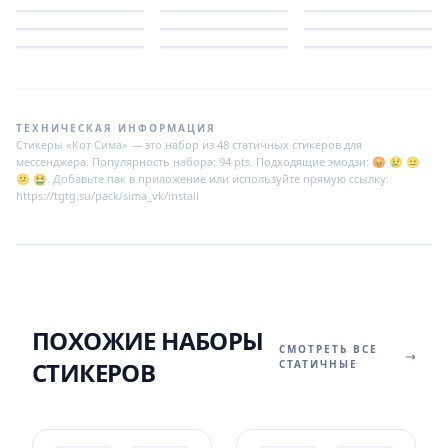
ТЕХНИЧЕСКАЯ ИНФОРМАЦИЯ
Стикеры «Кот Сима» — это набор из 48 статичных стикеров для
мессенджера. Популярность набора: 94 pts. Подходящие эмодзи: 😡 😢 😐
😕 🤮. Добавьте пак в приложение или используйте прямую ссылку:
https://tgtg.su/pack/sima_vk/install
ПОХОЖИЕ НАБОРЫ
СМОТРЕТЬ ВСЕ
СТИКЕРОВ
СТАТИЧНЫЕ