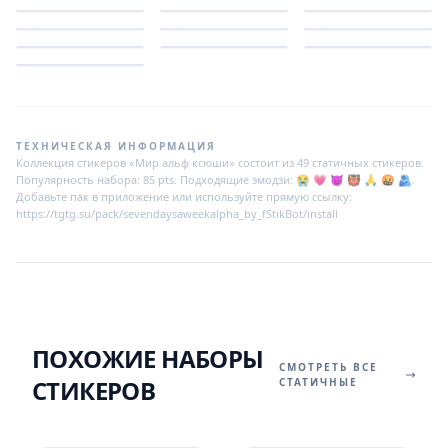
ТЕХНИЧЕСКАЯ ИНФОРМАЦИЯ
Коллекция стикеров «Мир альф ксюши» состоит из 49 статичных стикеров.
Популярность набора: 85 pts. Подходящие эмодзи: 😭 💗 👿 👹 🙏 🤬 🫂.
Добавьте пак в приложение или используйте прямую ссылку:
https://tgtg.su/pack/sevendaysaweekalpha_by_fStikBot/install
ПОХОЖИЕ НАБОРЫ
СМОТРЕТЬ ВСЕ
СТИКЕРОВ
СТАТИЧНЫЕ