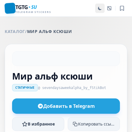
TGTG
SU
TELEGRAM STICKERS
КАТАЛОГ
/
МИР АЛЬФ КСЮШИ
Мир альф ксюши
СТАТИЧНЫЕ
@ sevendaysaweekalpha_by_fStikBot
Добавить в Telegram
В избранное
Копировать ссылку