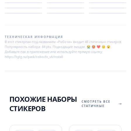
ТЕХНИЧЕСКАЯ ИНФОРМАЦИЯ
В этот стикерпак под названием «Робочи» входит 48 статичных стикеров.
Популярность набора: 84 pts. Подходящие эмодзи: 😭 🥵 ❤ 😐 😮.
Добавьте пак в приложение или используйте прямую ссылку:
https://tgtg.su/pack/robochi_vk/install
ПОХОЖИЕ НАБОРЫ
СМОТРЕТЬ ВСЕ
СТИКЕРОВ
СТАТИЧНЫЕ