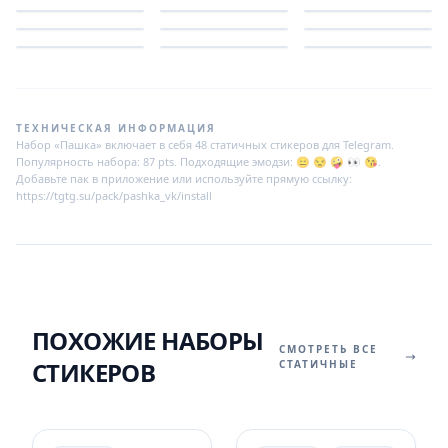
ТЕХНИЧЕСКАЯ ИНФОРМАЦИЯ
Набор «Пашка» включает в себя 48 статичных стикеров для Telegram.
Популярность набора: 87 pts. Подходящие эмодзи: 😑 😒 🤪 👀 😘.
Добавьте пак в приложение или используйте прямую ссылку:
https://tgtg.su/pack/pashka_vk/install
ПОХОЖИЕ НАБОРЫ
СМОТРЕТЬ ВСЕ
СТИКЕРОВ
СТАТИЧНЫЕ