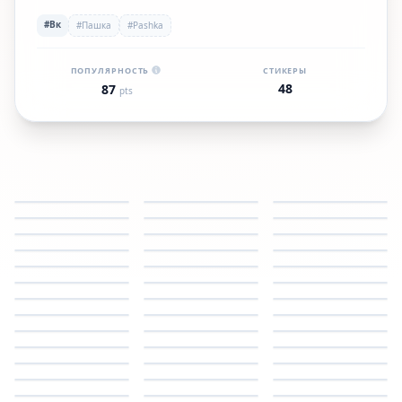
#Вк
#Пашка
#Pashka
ПОПУЛЯРНОСТЬ
СТИКЕРЫ
48
87
pts