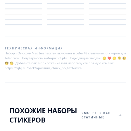
ТЕХНИЧЕСКАЯ ИНФОРМАЦИЯ
Набор «Опоссум Чак Без Текста» включает в себя 48 статичных стикеров для
Telegram. Популярность набора: 93 pts. Подходящие эмодзи: 😏 ❤️ 😐 🫠 🥺
😎 🧐. Добавьте пак в приложение или используйте прямую ссылку:
https://tgtg.su/pack/opossum_chuck_no_text/install
ПОХОЖИЕ НАБОРЫ
СМОТРЕТЬ ВСЕ
СТИКЕРОВ
СТАТИЧНЫЕ