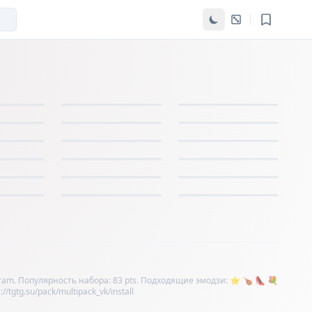
ram. Популярность набора: 83 pts. Подходящие эмодзи: ⭐ 🍗 👠 💐
tgtg.su/pack/multipack_vk/install