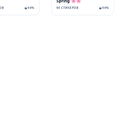
Spring 🌸🌸
ОВ
94%
94 СТИКЕРОВ
94%