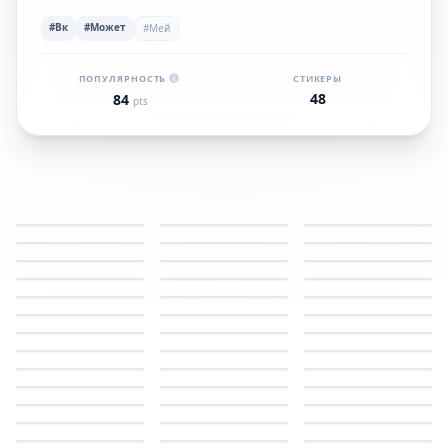
#Вк
#Может
#Мей
ПОПУЛЯРНОСТЬ
СТИКЕРЫ
48
84
pts