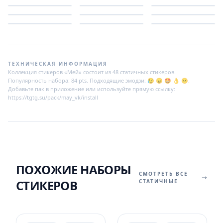
ТЕХНИЧЕСКАЯ ИНФОРМАЦИЯ
Коллекция стикеров «Мей» состоит из 48 статичных стикеров.
Популярность набора: 84 pts. Подходящие эмодзи: 😥 😠 🤩 👌 😐.
Добавьте пак в приложение или используйте прямую ссылку:
https://tgtg.su/pack/may_vk/install
ПОХОЖИЕ НАБОРЫ
СМОТРЕТЬ ВСЕ
СТИКЕРОВ
СТАТИЧНЫЕ