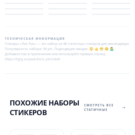
ТЕХНИЧЕСКАЯ ИНФОРМАЦИЯ
Стикеры «Лис Рис» — это набор из 48 статичных стикеров для мессенджера.
Популярность набора: 94 pts. Подходящие эмодзи: 😳 👍 😬 😏 🤷‍♂.
Добавьте пак в приложение или используйте прямую ссылку:
https://tgtg.su/pack/lisris_vk/install
ПОХОЖИЕ НАБОРЫ
СМОТРЕТЬ ВСЕ
СТИКЕРОВ
СТАТИЧНЫЕ