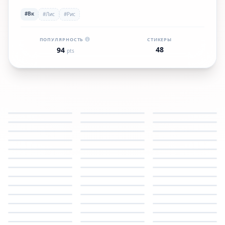
#Вк
#Лис
#Рис
ПОПУЛЯРНОСТЬ
СТИКЕРЫ
48
94
pts