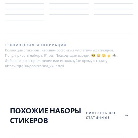
ТЕХНИЧЕСКАЯ ИНФОРМАЦИЯ
Коллекция стикеров «Карина» состоит из 49 статичных стикеров.
Популярность набора: 91 pts. Подходящие эмодзи: 😎 😅 🫣 ✌️ 🕷.
Добавьте пак в приложение или используйте прямую ссылку:
https://tgtg.su/pack/karina_vk/install
ПОХОЖИЕ НАБОРЫ
СМОТРЕТЬ ВСЕ
СТИКЕРОВ
СТАТИЧНЫЕ