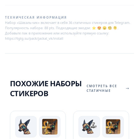
ТЕХНИЧЕСКАЯ ИНФОРМАЦИЯ
Набор «Шакальчик» включает в себя 36 статичных стикеров для Telegram.
Популярность набора: 88 pts. Подходящие эмодзи: ⭐ 😍 😠 🧐 🫠.
Добавьте пак в приложение или используйте прямую ссылку:
https://tgtg.su/pack/jackal_vk/install
ПОХОЖИЕ НАБОРЫ
СМОТРЕТЬ ВСЕ
СТИКЕРОВ
СТАТИЧНЫЕ