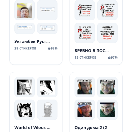
Уктамбек Рустамбекович
28 СТИКЕРОВ
98%
БРЕВНО В ПОСТЕЛИ
13 СТИКЕРОВ
97%
World of Vilous [Manga
Один дома 2 (2