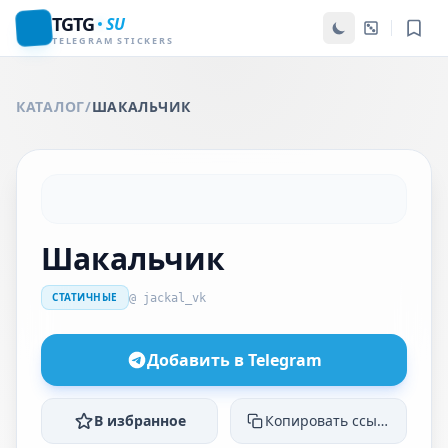
TGTG
SU
TELEGRAM STICKERS
КАТАЛОГ
/
ШАКАЛЬЧИК
Шакальчик
СТАТИЧНЫЕ
@ jackal_vk
Добавить в Telegram
В избранное
Копировать ссылку