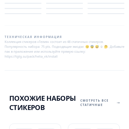
ТЕХНИЧЕСКАЯ ИНФОРМАЦИЯ
Коллекция стикеров «Гелия» состоит из 48 статичных стикеров.
Популярность набора: 75 pts. Подходящие эмодзи: 🫤 😨 😅 ☺️ 🤔. Добавьте
пак в приложение или используйте прямую ссылку:
https://tgtg.su/pack/helia_vk/install
ПОХОЖИЕ НАБОРЫ
СМОТРЕТЬ ВСЕ
СТИКЕРОВ
СТАТИЧНЫЕ