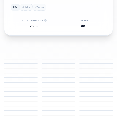
#Вк
#Helia
#Гелия
ПОПУЛЯРНОСТЬ
СТИКЕРЫ
48
75
pts