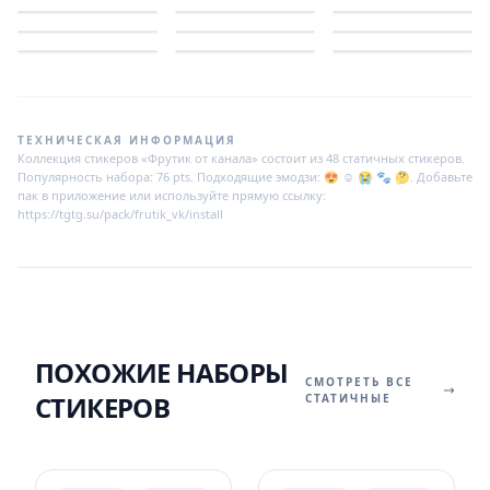
ТЕХНИЧЕСКАЯ ИНФОРМАЦИЯ
Коллекция стикеров «Фрутик от канала» состоит из 48 статичных стикеров.
Популярность набора: 76 pts. Подходящие эмодзи: 😍 ☺️ 😭 🐾 🤔. Добавьте
пак в приложение или используйте прямую ссылку:
https://tgtg.su/pack/frutik_vk/install
ПОХОЖИЕ НАБОРЫ
СМОТРЕТЬ ВСЕ
СТИКЕРОВ
СТАТИЧНЫЕ