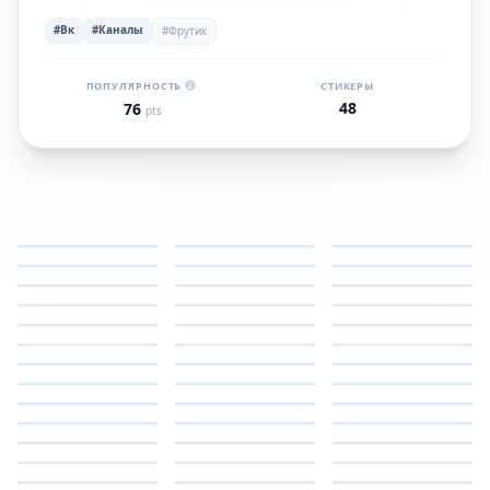
#Вк
#Каналы
#Фрутик
ПОПУЛЯРНОСТЬ
СТИКЕРЫ
48
76
pts