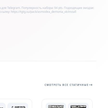
для Telegram. Популярность набора: 94 pts. Подходящие эмодзи:
лку: https://tgtg.su/pack/asmodea_demonia_vk/install
СМОТРЕТЬ ВСЕ СТАТИЧНЫЕ