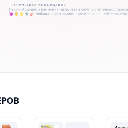
ТЕХНИЧЕСКАЯ ИНФОРМАЦИЯ
Набор «Асмодея и Деймония» включает в себя 48 статичных стикеров 
😈 🥺 🌟 🎙 🎸. Добавьте пак в приложение или используйте прямую ссы
ЕРОВ