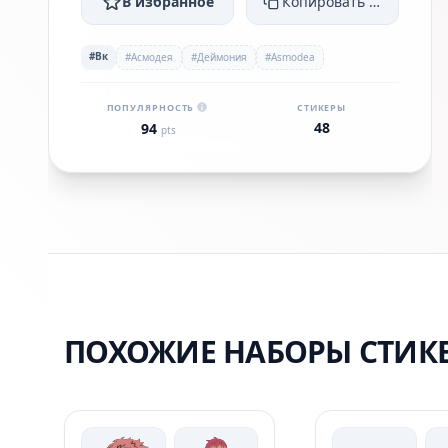
В избранное
Копировать ссылку
#Вк
#Асмодея
#Деймония
#Asmodea
ПОПУЛЯРНОСТЬ
СТИКЕРЫ
48
94
pts
ПОХОЖИЕ НАБОРЫ СТИК