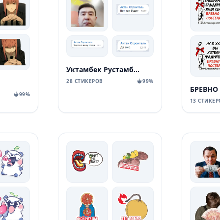
Уктамбек Рустамбекович
28 СТИКЕРОВ
99%
БРЕВНО
99%
13 СТИКЕР