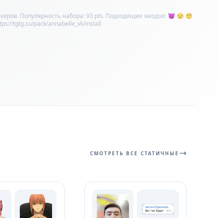
керов. Популярность набора: 93 pts. Подходящие эмодзи: 😈 😒 🤨
//tgtg.su/pack/annabelle_vk/install
СМОТРЕТЬ ВСЕ СТАТИЧНЫЕ