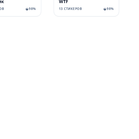
ик
WTF
ОВ
98%
13 СТИКЕРОВ
98%