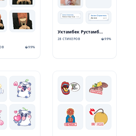
Уктамбек Рустамбекович
28 СТИКЕРОВ
99%
ОВ
99%