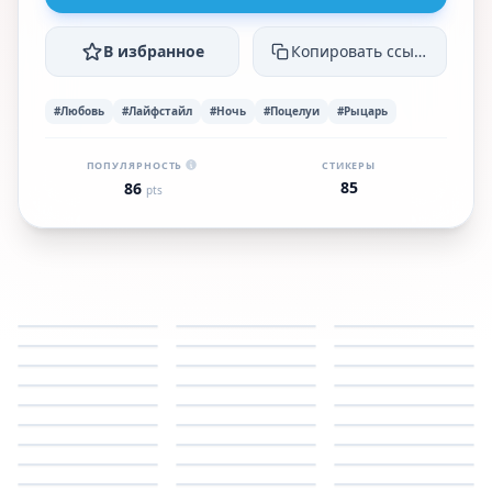
В избранное
Копировать ссылку
#Любовь
#Лайфстайл
#Ночь
#Поцелуи
#Рыцарь
ПОПУЛЯРНОСТЬ
СТИКЕРЫ
85
86
pts