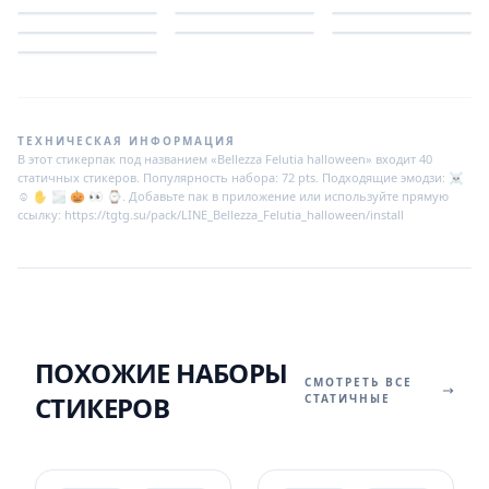
ТЕХНИЧЕСКАЯ ИНФОРМАЦИЯ
В этот стикерпак под названием «Bellezza Felutia halloween» входит 40
статичных стикеров. Популярность набора: 72 pts. Подходящие эмодзи: ☠️
☺️ ✋ 🌫️ 🎃 👀 ⌚. Добавьте пак в приложение или используйте прямую
ссылку: https://tgtg.su/pack/LINE_Bellezza_Felutia_halloween/install
ПОХОЖИЕ НАБОРЫ
СМОТРЕТЬ ВСЕ
СТИКЕРОВ
СТАТИЧНЫЕ