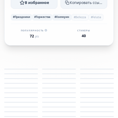
В избранное
Копировать ссылку
#Праздники
#Торжества
#Хэллоуин
#Bellezza
#Felutia
ПОПУЛЯРНОСТЬ
СТИКЕРЫ
40
72
pts