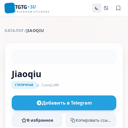
TGTG
SU
TELEGRAM STICKERS
КАТАЛОГ
/
JIAOQIU
Jiaoqiu
СТАТИЧНЫЕ
@ JiaoqiuMH
Добавить в Telegram
В избранное
Копировать ссылку