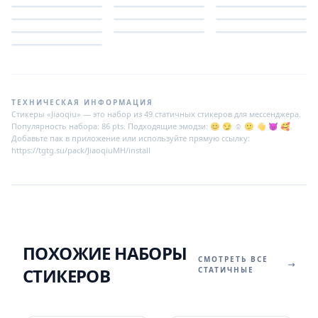
ТЕХНИЧЕСКАЯ ИНФОРМАЦИЯ
Стикеры «Jiaoqiu» — это набор из 49 статичных стикеров для мессенджера.
Популярность набора: 86 pts. Подходящие эмодзи: 😊 😏 ☺️ 🙂 👋 😈 🥰.
Добавьте пак в приложение или используйте прямую ссылку:
https://tgtg.su/pack/JiaoqiuMH/install
ПОХОЖИЕ НАБОРЫ
СМОТРЕТЬ ВСЕ
СТИКЕРОВ
СТАТИЧНЫЕ