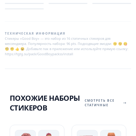
ТЕХНИЧЕСКАЯ ИНФОРМАЦИЯ
Стикеры «Good Boy» — это набор из 16 статичных стикеров для
мессенджера. Популярность набора: 96 pts. Подходящие эмодзи: 😙 😚 😋
🧐 🤨 👍 😫. Добавьте пак в приложение или используйте прямую ссылку:
https://tgtg.su/pack/GoodBoypackss/install
ПОХОЖИЕ НАБОРЫ
СМОТРЕТЬ ВСЕ
СТИКЕРОВ
СТАТИЧНЫЕ