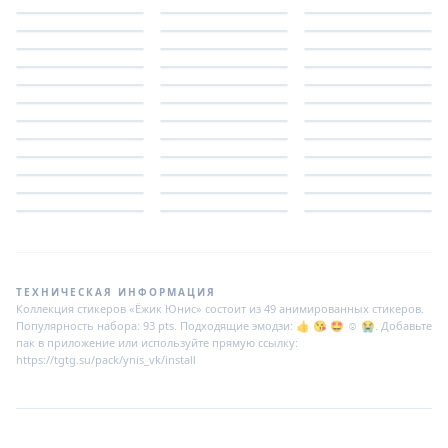
ТЕХНИЧЕСКАЯ ИНФОРМАЦИЯ
Коллекция стикеров «Ёжик Юнис» состоит из 49 анимированных стикеров.
Популярность набора: 93 pts. Подходящие эмодзи: 👍 😘 🤩 ☺️ 😭. Добавьте
пак в приложение или используйте прямую ссылку:
https://tgtg.su/pack/ynis_vk/install