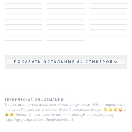
ПОКАЗАТЬ ОСТАЛЬНЫЕ 84 СТИКЕРОВ
ТЕХНИЧЕСКАЯ ИНФОРМАЦИЯ
В этот стикерпак под названием «Kawaii emoji» входит 119 анимированных
стикеров. Популярность набора: 90 pts. Подходящие эмодзи: 😶 👍 😐 🤪 ☺
😦 😒. Добавьте пак в приложение или используйте прямую ссылку:
https://tgtg.su/pack/KawaiiEmojiAnim/install