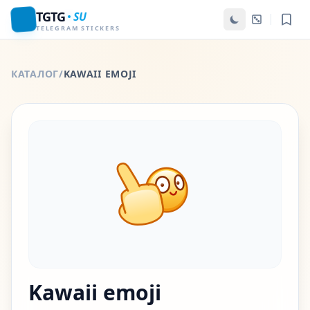
TGTG
SU
TELEGRAM STICKERS
КАТАЛОГ
/
KAWAII EMOJI
Kawaii emoji