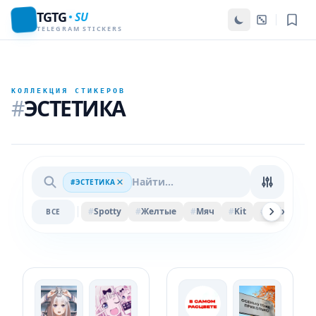
TGTG
SU
TELEGRAM STICKERS
КОЛЛЕКЦИЯ СТИКЕРОВ
#
ЭСТЕТИКА
#ЭСТЕТИКА
#
Spotty
#
Желтые
#
Мяч
#
Kit
#
Felix
#
Pi
ВСЕ