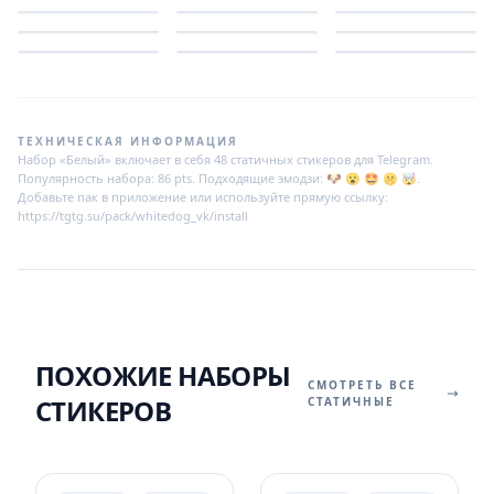
ТЕХНИЧЕСКАЯ ИНФОРМАЦИЯ
Набор «Белый» включает в себя 48 статичных стикеров для Telegram.
Популярность набора: 86 pts. Подходящие эмодзи: 🐶 😮 🤩 🤫 🤯.
Добавьте пак в приложение или используйте прямую ссылку:
https://tgtg.su/pack/whitedog_vk/install
ПОХОЖИЕ НАБОРЫ
СМОТРЕТЬ ВСЕ
СТИКЕРОВ
СТАТИЧНЫЕ