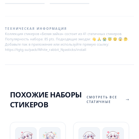
ТЕХНИЧЕСКАЯ ИНФОРМАЦИЯ
Коллекция стикеров «Белая зайка» состоит из 41 статичных стикеров.
Популярность набора: 85 pts. Подходящие эмодзи: 👋 🙏 😭 😇 😯 😱 🤔.
Добавьте пак в приложение или используйте прямую ссылку:
https://tgtg.su/pack/White_rabbit_Nyasticks/install
ПОХОЖИЕ НАБОРЫ
СМОТРЕТЬ ВСЕ
СТИКЕРОВ
СТАТИЧНЫЕ