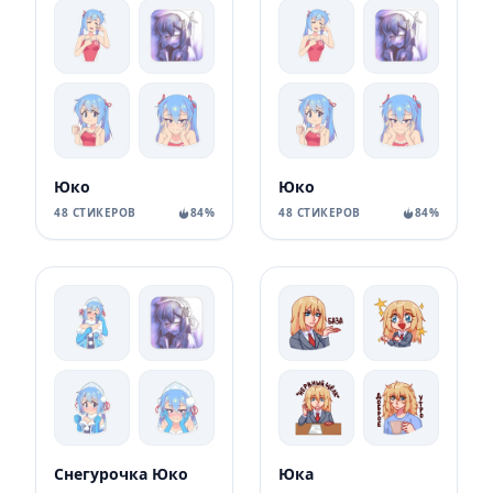
Юко
Юко
48 СТИКЕРОВ
84%
48 СТИКЕРОВ
84%
Снегурочка Юко
Юка