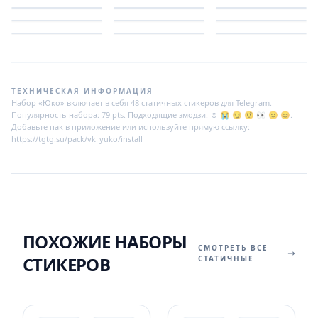
ТЕХНИЧЕСКАЯ ИНФОРМАЦИЯ
Набор «Юко» включает в себя 48 статичных стикеров для Telegram.
Популярность набора: 79 pts. Подходящие эмодзи: ☺️ 😭 😏 🤨 👀 🙂 😊.
Добавьте пак в приложение или используйте прямую ссылку:
https://tgtg.su/pack/vk_yuko/install
ПОХОЖИЕ НАБОРЫ
СМОТРЕТЬ ВСЕ
СТИКЕРОВ
СТАТИЧНЫЕ