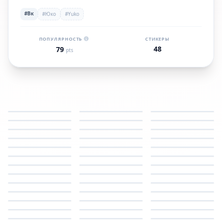
#Вк
#Юко
#Yuko
ПОПУЛЯРНОСТЬ
СТИКЕРЫ
48
79
pts