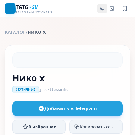
TGTG
SU
TELEGRAM STICKERS
КАТАЛОГ
/
НИКО Х
Нико х
СТАТИЧНЫЕ
@ textlessniko
Добавить в Telegram
В избранное
Копировать ссылку