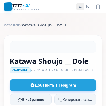
TGTG
SU
TELEGRAM STICKERS
КАТАЛОГ
/
KATAWA SHOUJO __ DOLE
Katawa Shoujo __ Dole
СТАТИЧНЫЕ
@ sp32a9d6f8cc78ce94dd8bf402a74da00e_by_stckrRobot
Добавить в Telegram
В избранное
Копировать ссылку