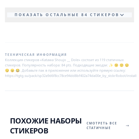
ПОКАЗАТЬ ОСТАЛЬНЫЕ 84 СТИКЕРОВ
ТЕХНИЧЕСКАЯ ИНФОРМАЦИЯ
Коллекция стикеров «Katawa Shoujo __ Dole» состоит из 119 статичных
стикеров. Популярность набора: 84 pts. Подходящие эмодзи: ✨ 😕 🙂 😒
😏 😠 😂. Добавьте пак в приложение или используйте прямую ссылку:
https://tgtg.su/pack/sp32a9d6f8cc78ce94dd8bf402a74da00e_by_stckrRobot/install
ПОХОЖИЕ НАБОРЫ
СМОТРЕТЬ ВСЕ
СТИКЕРОВ
СТАТИЧНЫЕ