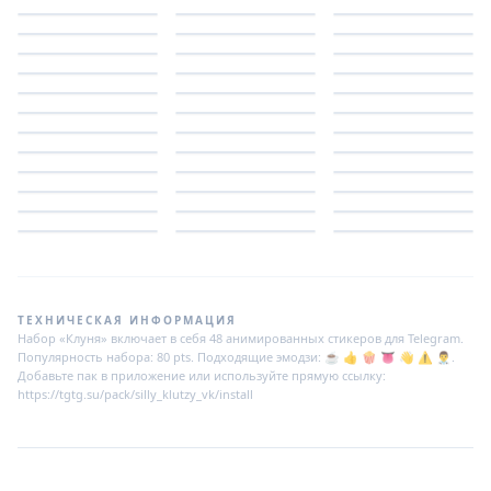
ТЕХНИЧЕСКАЯ ИНФОРМАЦИЯ
Набор «Клуня» включает в себя 48 анимированных стикеров для Telegram.
Популярность набора: 80 pts. Подходящие эмодзи: ☕️ 👍 🍿 👅 👋 ⚠️ 👨‍⚕️.
Добавьте пак в приложение или используйте прямую ссылку:
https://tgtg.su/pack/silly_klutzy_vk/install