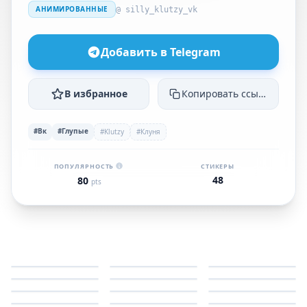
АНИМИРОВАННЫЕ
@ silly_klutzy_vk
Добавить в Telegram
В избранное
Копировать ссылку
#Вк
#Глупые
#Klutzy
#Клуня
ПОПУЛЯРНОСТЬ
СТИКЕРЫ
48
80
pts