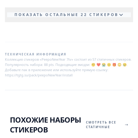
ПОКАЗАТЬ ОСТАЛЬНЫЕ 22 СТИКЕРОВ
ТЕХНИЧЕСКАЯ ИНФОРМАЦИЯ
Коллекция стикеров «PeepoNewYear 7tv» состоит из 57 статичных стикеров.
Популярность набора: 88 pts. Подходящие эмодзи: 🤨 ❤️ 😭 🙂 🎁 😳 😢.
Добавьте пак в приложение или используйте прямую ссылку:
https://tgtg.su/pack/peepoNewYear/install
ПОХОЖИЕ НАБОРЫ
СМОТРЕТЬ ВСЕ
СТИКЕРОВ
СТАТИЧНЫЕ