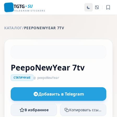
TGTG
SU
TELEGRAM STICKERS
КАТАЛОГ
/
PEEPONEWYEAR 7TV
PeepoNewYear 7tv
СТАТИЧНЫЕ
@ peepoNewYear
Добавить в Telegram
В избранное
Копировать ссылку