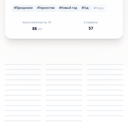
#Праздники
#Торжества
#Новый год
#Год
#Peepo
ПОПУЛЯРНОСТЬ
СТИКЕРЫ
57
88
pts