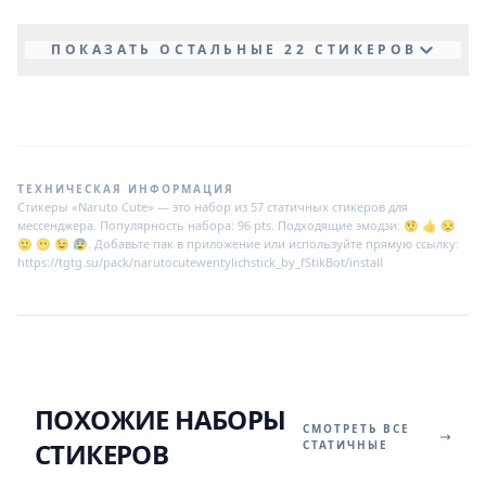
ПОКАЗАТЬ ОСТАЛЬНЫЕ 22 СТИКЕРОВ
ТЕХНИЧЕСКАЯ ИНФОРМАЦИЯ
Стикеры «Naruto Cute» — это набор из 57 статичных стикеров для
мессенджера. Популярность набора: 96 pts. Подходящие эмодзи: 🤨 👍 😒
🙂 😶 😉 😰. Добавьте пак в приложение или используйте прямую ссылку:
https://tgtg.su/pack/narutocutewentylichstick_by_fStikBot/install
ПОХОЖИЕ НАБОРЫ
СМОТРЕТЬ ВСЕ
СТИКЕРОВ
СТАТИЧНЫЕ