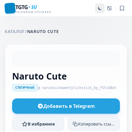
TGTG
SU
TELEGRAM STICKERS
КАТАЛОГ
/
NARUTO CUTE
Naruto Cute
СТАТИЧНЫЕ
@ narutocutewentylichstick_by_fStikBot
Добавить в Telegram
В избранное
Копировать ссылку