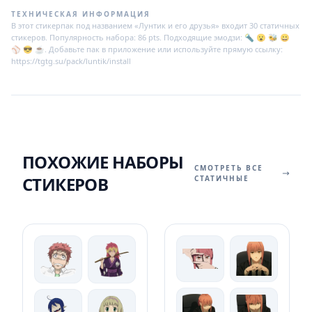
ТЕХНИЧЕСКАЯ ИНФОРМАЦИЯ
В этот стикерпак под названием «Лунтик и его друзья» входит 30 статичных
стикеров. Популярность набора: 86 pts. Подходящие эмодзи: 🔦 😮 🐝 😀
⚾ 😎 ☕. Добавьте пак в приложение или используйте прямую ссылку:
https://tgtg.su/pack/luntik/install
ПОХОЖИЕ НАБОРЫ
СМОТРЕТЬ ВСЕ
СТИКЕРОВ
СТАТИЧНЫЕ