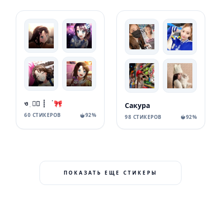
ও ִ ★⃞゙ ┊ ࣪ 🎀
Сакура
60 СТИКЕРОВ
92%
98 СТИКЕРОВ
92%
ПОКАЗАТЬ ЕЩЕ СТИКЕРЫ