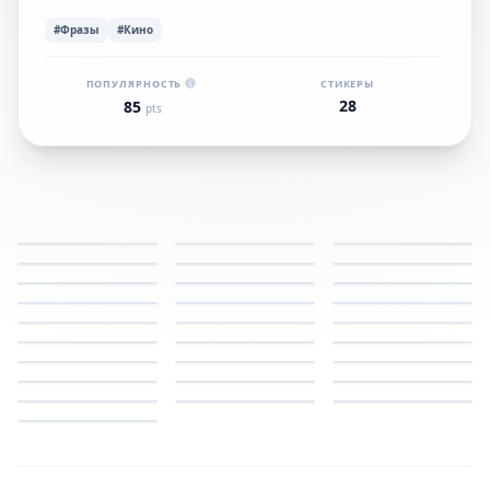
#Фразы
#Кино
ПОПУЛЯРНОСТЬ
СТИКЕРЫ
28
85
pts