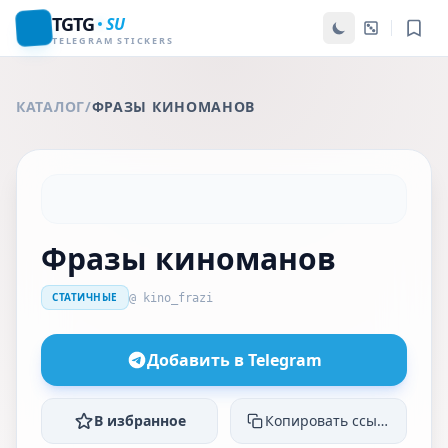
TGTG
SU
TELEGRAM STICKERS
КАТАЛОГ
/
ФРАЗЫ КИНОМАНОВ
Фразы киноманов
СТАТИЧНЫЕ
@ kino_frazi
Добавить в Telegram
В избранное
Копировать ссылку