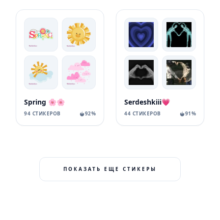
Spring 🌸🌸
Serdeshkiii💗
94 СТИКЕРОВ
92%
44 СТИКЕРОВ
91%
ПОКАЗАТЬ ЕЩЕ СТИКЕРЫ