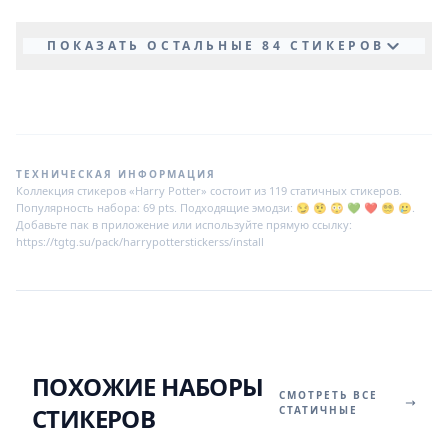
ПОКАЗАТЬ ОСТАЛЬНЫЕ 84 СТИКЕРОВ
ТЕХНИЧЕСКАЯ ИНФОРМАЦИЯ
Коллекция стикеров «Harry Potter» состоит из 119 статичных стикеров.
Популярность набора: 69 pts. Подходящие эмодзи: 😏 🤨 😳 💚 ❤️ 😵‍💫 🥲.
Добавьте пак в приложение или используйте прямую ссылку:
https://tgtg.su/pack/harrypotterstickerss/install
ПОХОЖИЕ НАБОРЫ
СМОТРЕТЬ ВСЕ
СТИКЕРОВ
СТАТИЧНЫЕ