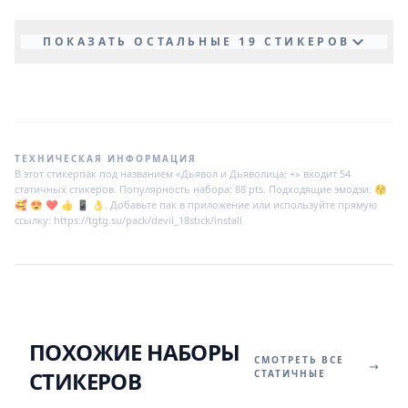
ПОКАЗАТЬ ОСТАЛЬНЫЕ 19 СТИКЕРОВ
ТЕХНИЧЕСКАЯ ИНФОРМАЦИЯ
В этот стикерпак под названием «Дьявол и Дьяволица; +» входит 54
статичных стикеров. Популярность набора: 88 pts. Подходящие эмодзи: 😚
🥰 😍 ❤️ 👍 📱 👌. Добавьте пак в приложение или используйте прямую
ссылку: https://tgtg.su/pack/devil_18stick/install
ПОХОЖИЕ НАБОРЫ
СМОТРЕТЬ ВСЕ
СТИКЕРОВ
СТАТИЧНЫЕ