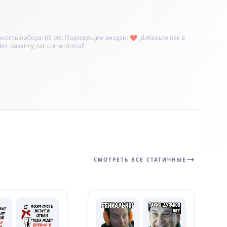
ость набора: 69 pts. Подходящие эмодзи: ❤️. Добавьте пак в
s_davaimy_rat_corner/install
СМОТРЕТЬ ВСЕ СТАТИЧНЫЕ